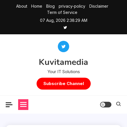
Skip
About
Home
Blog
privacy-policy
Disclaimer
to
Term of Service
content
07 Aug, 2026
2:38:30 AM
Kuvitamedia
Your IT Solutions
Subscribe Channel