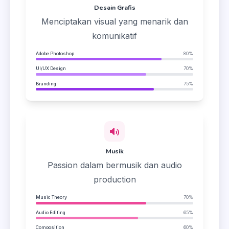
Desain Grafis
Menciptakan visual yang menarik dan
komunikatif
Adobe Photoshop
80%
UI/UX Design
70%
Branding
75%
Musik
Passion dalam bermusik dan audio
production
Music Theory
70%
Audio Editing
65%
Composition
60%