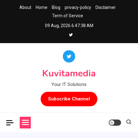
Skip
About
Home
Blog
privacy-policy
Disclaimer
to
Term of Service
content
09 Aug, 2026
6:47:39 AM
Kuvitamedia
Your IT Solutions
Subscribe Channel