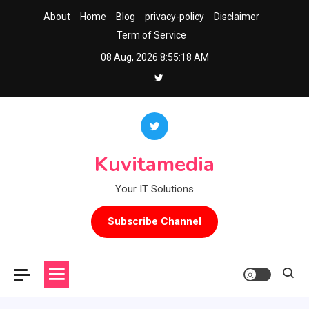
Skip
About
Home
Blog
privacy-policy
Disclaimer
to
Term of Service
content
08 Aug, 2026
8:55:19 AM
Kuvitamedia
Your IT Solutions
Subscribe Channel