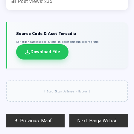
Post Views:
235
Source Code & Aset Tersedia
Script dan database dari tutorial ini dapat diunduh secara gratis.
Download File
[ Slot Iklan AdSense - Bottom ]
Post
Previous:
Manfaat dan Keunggulan Cloud Computing dalam Dunia Digital Saat Ini
Next:
Harga Website E-Commerce dan Tips Membangun Toko Online yang Sukses
navigation