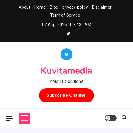
Skip
About
Home
Blog
privacy-policy
Disclaimer
to
Term of Service
content
07 Aug, 2026
10:37:40 AM
Kuvitamedia
Your IT Solutions
Subscribe Channel