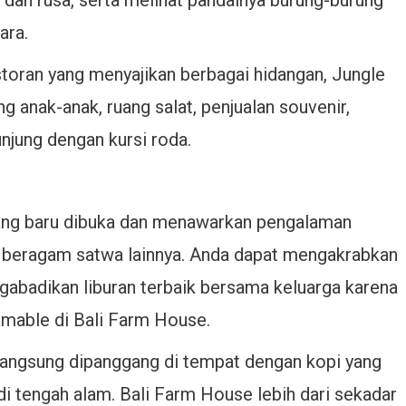
ara.
estoran yang menyajikan berbagai hidangan, Jungle
 anak-anak, ruang salat, penjualan souvenir,
njung dengan kursi roda.
ang baru dibuka dan menawarkan pengalaman
an beragam satwa lainnya. Anda dapat mengakrabkan
gabadikan liburan terbaik bersama keluarga karena
amable di Bali Farm House.
langsung dipanggang di tempat dengan kopi yang
di tengah alam. Bali Farm House lebih dari sekadar