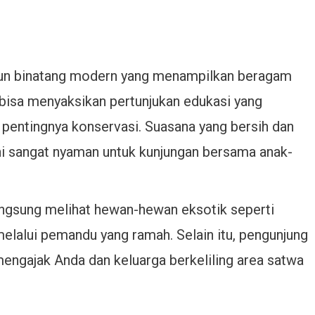
bun binatang modern yang menampilkan beragam
ga bisa menyaksikan pertunjukan edukasi yang
pentingnya konservasi. Suasana yang bersih dan
ni sangat nyaman untuk kunjungan bersama anak-
ngsung melihat hewan-hewan eksotik seperti
melalui pemandu yang ramah. Selain itu, pengunjung
engajak Anda dan keluarga berkeliling area satwa