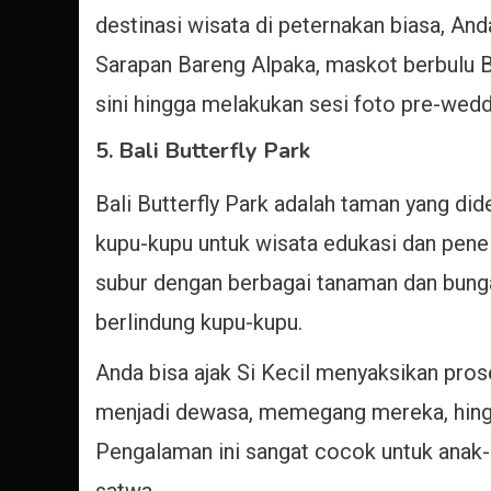
destinasi wisata di peternakan biasa, Anda
Sarapan Bareng Alpaka, maskot berbulu B
sini hingga melakukan sesi foto pre-wedd
5. Bali Butterfly Park
Bali Butterfly Park adalah taman yang dide
kupu-kupu untuk wisata edukasi dan peneli
subur dengan berbagai tanaman dan bun
berlindung kupu-kupu.
Anda bisa ajak Si Kecil menyaksikan pros
menjadi dewasa, memegang mereka, hing
Pengalaman ini sangat cocok untuk anak-a
satwa.