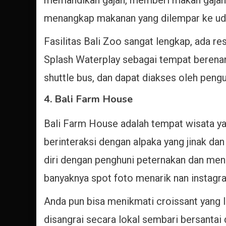
menangkap makanan yang dilempar ke ud
Fasilitas Bali Zoo sangat lengkap, ada r
Splash Waterplay sebagai tempat berenang
shuttle bus, dan dapat diakses oleh pengu
4. Bali Farm House
Bali Farm House adalah tempat wisata y
berinteraksi dengan alpaka yang jinak d
diri dengan penghuni peternakan dan men
banyaknya spot foto menarik nan instagr
Anda pun bisa menikmati croissant yang 
disangrai secara lokal sembari bersantai 