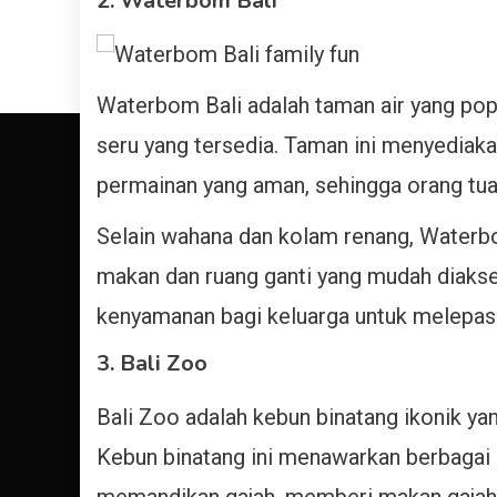
2. Waterbom Bali
Waterbom Bali adalah taman air yang po
seru yang tersedia. Taman ini menyediak
permainan yang aman, sehingga orang tua 
Selain wahana dan kolam renang, Waterb
makan dan ruang ganti yang mudah diaks
kenyamanan bagi keluarga untuk melepas 
3. Bali Zoo
Bali Zoo adalah kebun binatang ikonik yan
Kebun binatang ini menawarkan berbagai 
memandikan gajah, memberi makan gajah d