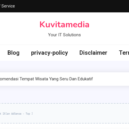
 Service
Kuvitamedia
Your IT Solutions
Blog
privacy-policy
Disclaimer
Ter
Rekomendasi Tempat Wisata Yang Seru Dan Edukatif
t Iklan AdSense - Top ]