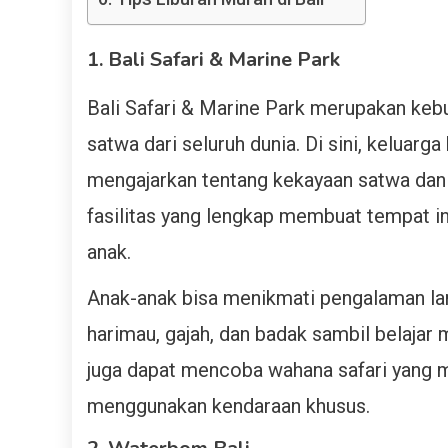
1. Bali Safari & Marine Park
Bali Safari & Marine Park merupakan ke
satwa dari seluruh dunia. Di sini, keluar
mengajarkan tentang kekayaan satwa dan 
fasilitas yang lengkap membuat tempat i
anak.
Anak-anak bisa menikmati pengalaman la
harimau, gajah, dan badak sambil belajar 
juga dapat mencoba wahana safari yang m
menggunakan kendaraan khusus.