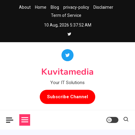
Skip
About
Home
Blog
privacy-policy
Disclaimer
to
Term of Service
content
10 Aug, 2026
5:37:52 AM
Kuvitamedia
Your IT Solutions
Subscribe Channel