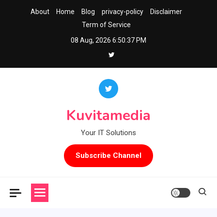
Skip
About
Home
Blog
privacy-policy
Disclaimer
to
Term of Service
content
08 Aug, 2026
6:50:37 PM
Kuvitamedia
Your IT Solutions
Subscribe Channel