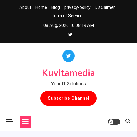
Skip
About
Home
Blog
privacy-policy
Disclaimer
to
Term of Service
content
08 Aug, 2026
10:08:19 AM
Kuvitamedia
Your IT Solutions
Subscribe Channel