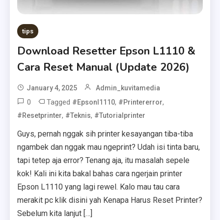
tips
Download Resetter Epson L1110 &
Cara Reset Manual (Update 2026)
January 4, 2025
Admin_kuvitamedia
0
Tagged
,
,
#epsonl1110
#printererror
,
,
#resetprinter
#teknis
#tutorialprinter
Guys, pernah nggak sih printer kesayangan tiba-tiba
ngambek dan nggak mau ngeprint? Udah isi tinta baru,
tapi tetep aja error? Tenang aja, itu masalah sepele
kok! Kali ini kita bakal bahas cara ngerjain printer
Epson L1110 yang lagi rewel. Kalo mau tau cara
merakit pc klik disini yah Kenapa Harus Reset Printer?
Sebelum kita lanjut […]