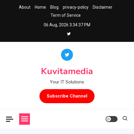
Skip
About
Home
Blog
privacy-policy
Disclaimer
to
Term of Service
content
06 Aug, 2026
3:34:37 PM
Kuvitamedia
Your IT Solutions
Subscribe Channel