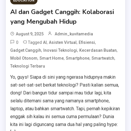
EDUCATION
AI dan Gadget Canggih: Kolaborasi
yang Mengubah Hidup
August 9, 2025
Admin_kuvitamedia
0
Tagged
,
,
,
AI
Asisten Virtual
Efisiensi
,
,
,
Gadget Canggih
Inovasi Teknologi
Kecerdasan Buatan
,
,
,
,
Mobil Otonom
Smart Home
Smartphone
Smartwatch
Teknologi Terbaru
Yo, guys! Siapa di sini yang ngerasa hidupnya makin
sat-set-sat-set berkat teknologi? Pasti kalian semua,
dong! Dari bangun tidur sampai mau tidur lagi, kita
selalu ditemani sama yang namanya smartphone,
laptop, atau bahkan smartwatch. Tapi, pernah kepikiran
enggak sih kalau ini semua cuma permulaan? Dunia
kita ini lagi diguncang sama dua hal yang paling hype: