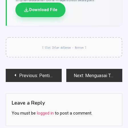
Script dan database dari tutorial ini dapat diunduh secara gratis.
Download File
[ Slot Iklan AdSense - Bottom ]
Post
Previous:
Pentingnya Itinerary dalam Perjalanan yang Lancar dan Berkesan
Next:
Menguasai Tabel Pivot dan VLOOKUP di Excel: Panduan Lengkap untuk Analisis Data
navigation
Leave a Reply
You must be
logged in
to post a comment.