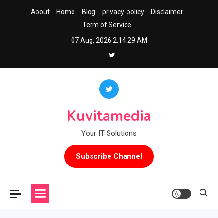
Skip
About
Home
Blog
privacy-policy
Disclaimer
to
Term of Service
content
07 Aug, 2026
2:14:30 AM
Kuvitamedia
Your IT Solutions
Subscribe Channel