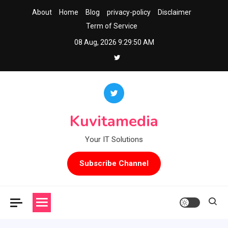
Skip
About
Home
Blog
privacy-policy
Disclaimer
to
Term of Service
content
08 Aug, 2026
9:29:51 AM
Kuvitamedia
Your IT Solutions
Subscribe Channel