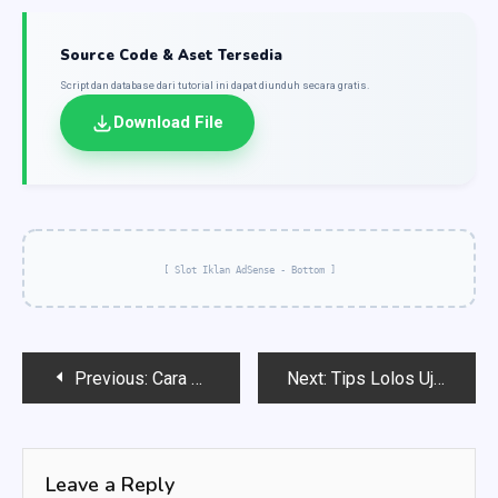
Source Code & Aset Tersedia
Script dan database dari tutorial ini dapat diunduh secara gratis.
Download File
[ Slot Iklan AdSense - Bottom ]
Post
Previous:
Cara Mengunci Dokumen di Microsoft Word Agar Tidak Diedit Orang Lain
Next:
Tips Lolos Uji Turnitin: Strategi Efektif untuk Karya Tulis Ilmiah
navigation
Leave a Reply