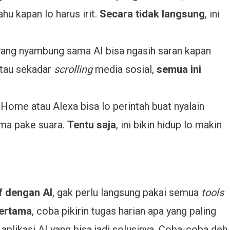
hu kapan lo harus irit.
Secara tidak langsung
, ini
yang nyambung sama AI bisa ngasih saran kapan
 atau sekadar
scrolling
media sosial,
semua ini
ome atau Alexa bisa lo perintah buat nyalain
uma pake suara.
Tentu saja
, ini bikin hidup lo makin
if dengan AI
, gak perlu langsung pakai semua
tools
ertama
, coba pikirin tugas harian apa yang paling
i aplikasi AI yang bisa jadi solusinya. Coba-coba deh