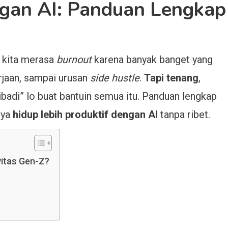
ngan AI: Panduan Lengkap
g kita merasa
burnout
karena banyak banget yang
kerjaan, sampai urusan
side hustle
.
Tapi tenang
,
ribadi” lo buat bantuin semua itu. Panduan lengkap
nya
hidup lebih produktif dengan AI
tanpa ribet.
vitas Gen-Z?