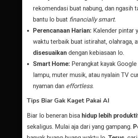
rekomendasi buat nabung, dan ngasih ta
bantu lo buat
financially smart
.
Perencanaan Harian:
Kalender pintar 
waktu terbaik buat istirahat, olahraga,
disesuaikan
dengan kebiasaan lo.
Smart Home:
Perangkat kayak Google H
lampu, muter musik, atau nyalain TV c
nyaman dan
effortless
.
Tips Biar Gak Kaget Pakai AI
Biar lo beneran bisa
hidup lebih produkt
sekaligus. Mulai aja dari yang gampang.
P
banyak buang-buang waktu lo.
Terus
, car