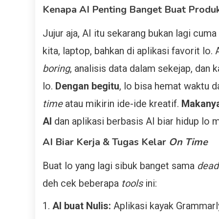
Kenapa AI Penting Banget Buat Produk
Jujur aja, AI itu sekarang bukan lagi cuma 
kita, laptop, bahkan di aplikasi favorit lo
boring
, analisis data dalam sekejap, da
lo.
Dengan begitu
, lo bisa hemat waktu d
time
atau mikirin ide-ide kreatif.
Makany
AI
dan aplikasi berbasis AI biar hidup lo 
AI Biar Kerja & Tugas Kelar
On Time
Buat lo yang lagi sibuk banget sama
dead
deh cek beberapa
tools
ini:
AI buat Nulis:
Aplikasi kayak Grammarly 