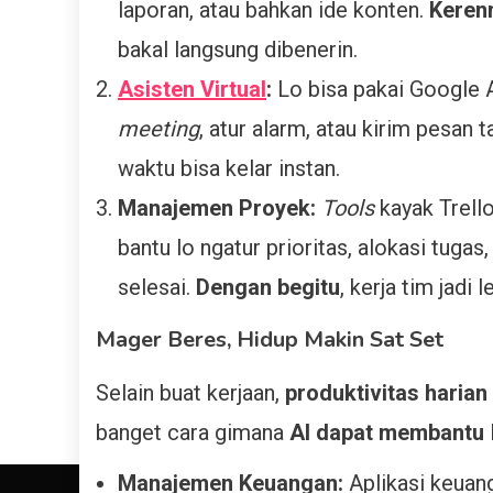
laporan, atau bahkan ide konten.
Keren
bakal langsung dibenerin.
Asisten Virtual
:
Lo bisa pakai Google A
meeting
, atur alarm, atau kirim pesan
waktu bisa kelar instan.
Manajemen Proyek:
Tools
kayak Trello
bantu lo ngatur prioritas, alokasi tug
selesai.
Dengan begitu
, kerja tim jadi l
Mager Beres, Hidup Makin Sat Set
Selain buat kerjaan,
produktivitas harian
banget cara gimana
AI dapat membantu
Manajemen Keuangan:
Aplikasi keuang