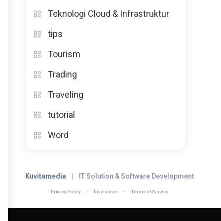
Teknologi Cloud & Infrastruktur
tips
Tourism
Trading
Traveling
tutorial
Word
Kuvitamedia
|
IT Solution & Software Development
Privacy Policy
•
Disclaimer
•
Terms of Service