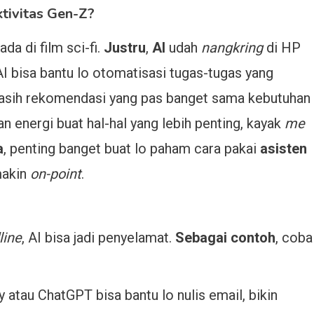
tivitas Gen-Z?
ada di film sci-fi.
Justru
,
AI
udah
nangkring
di HP
. AI bisa bantu lo otomatisasi tugas-tugas yang
n kasih rekomendasi yang pas banget sama kebutuhan
an energi buat hal-hal yang lebih penting, kayak
me
a
, penting banget buat lo paham cara pakai
asisten
makin
on-point
.
line
, AI bisa jadi penyelamat.
Sebagai contoh
, coba
atau ChatGPT bisa bantu lo nulis email, bikin