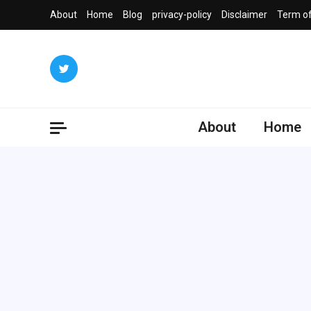
Skip
About
Home
Blog
privacy-policy
Disclaimer
Term of
to
content
About
Home