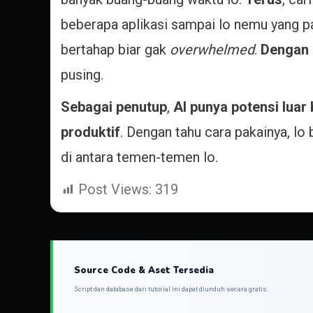
beberapa aplikasi sampai lo nemu yang pa
bertahap biar gak
overwhelmed
.
Dengan 
pusing.
Sebagai penutup
,
AI punya potensi luar 
produktif
. Dengan tahu cara pakainya, lo 
di antara temen-temen lo.
Post Views:
319
Source Code & Aset Tersedia
Script dan database dari tutorial ini dapat diunduh secara gratis.