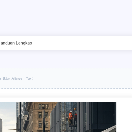
 Panduan Lengkap
t Iklan AdSense - Top ]